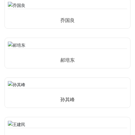
乔国良
郝培东
孙其峰